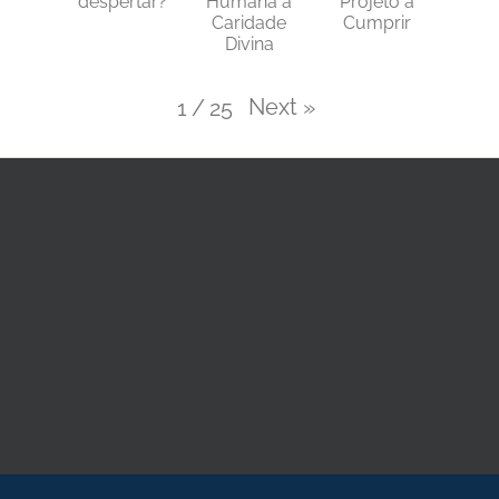
despertar?
Humana à
Projeto a
Caridade
Cumprir
Divina
Next
»
1
/
25