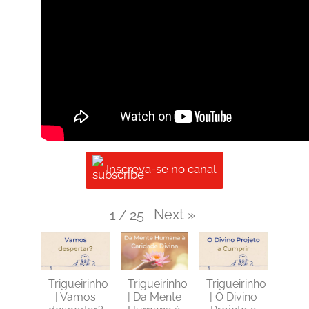
Inscreva-se no canal
Next
»
1
/
25
Trigueirinho
Trigueirinho
Trigueirinho
| Vamos
| Da Mente
| O Divino